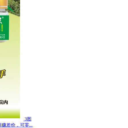
3图
差价，可零...