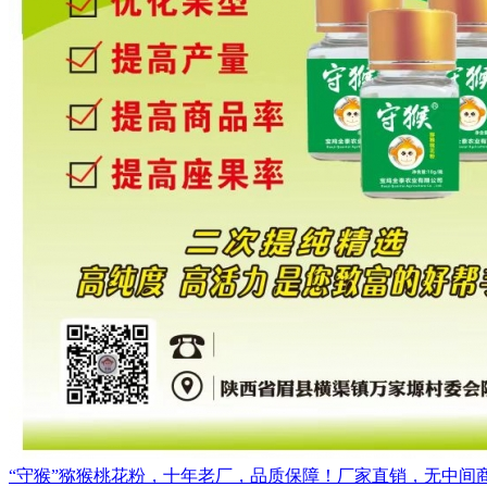
“守猴”猕猴桃花粉，十年老厂，品质保障！厂家直销，无中间商赚