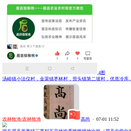
4图
汤峪镇小法仪村，金渠镇枣林村，营头镇第二坡村，优质冷库..
农林牧渔/农林牧渔
高尚
· 07-01 11:52