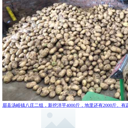
眉县汤峪镇八庄二组，新挖洋芋4000斤，地里还有2000斤。有蔬