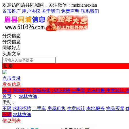
欢迎访问眉县同城网，关注微信：meixianrexian
置顶推广
用户协议
关于我们
免责声明
联系我们
分类信息
分类信息
同城好店
头条文章
搜 索
点击登录
发布信息
首页
同城好店
同城头条
求职招聘
二手车
房屋租售
生意转让
首页
>
农林牧渔
类别：
不限
求职招聘
二手车
房屋租售
生意转让
本地服务
物品买卖
不限
农林牧渔
信息列表