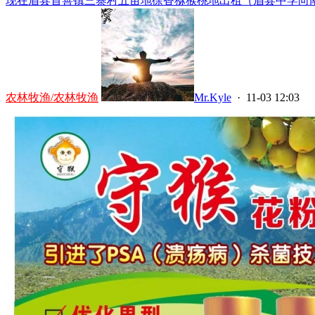
现在眉县首善镇三寨村五亩地徐香猕猴桃地出租（眉县中学向南2
农林牧渔/农林牧渔
Mr.Kyle
· 11-03 12:03