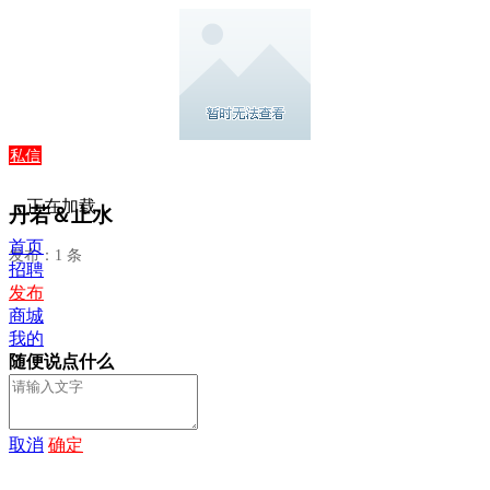
私信
正在加载...
丹若＆止水
首页
发布：1 条
招聘
发布
商城
我的
随便说点什么
取消
确定