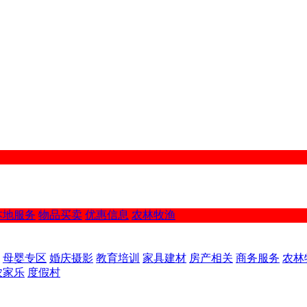
本地服务
物品买卖
优惠信息
农林牧渔
母婴专区
婚庆摄影
教育培训
家具建材
房产相关
商务服务
农林
农家乐
度假村