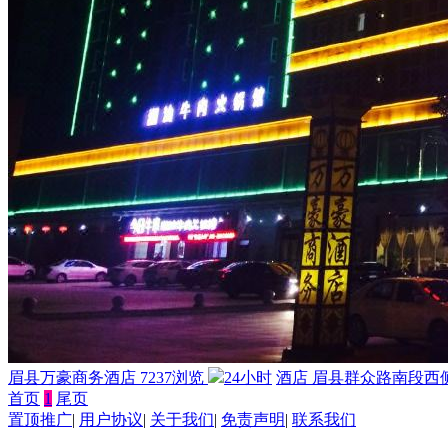
眉县万豪商务酒店
7237浏览
24小时
酒店
眉县群众路南段西
首页
1
尾页
置顶推广
|
用户协议
|
关于我们
|
免责声明
|
联系我们