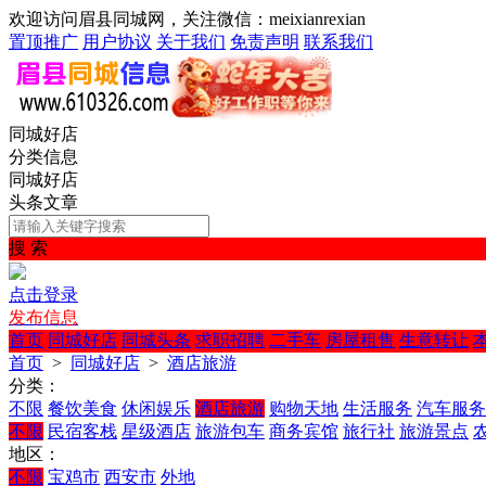
欢迎访问眉县同城网，关注微信：meixianrexian
置顶推广
用户协议
关于我们
免责声明
联系我们
同城好店
分类信息
同城好店
头条文章
搜 索
点击登录
发布信息
首页
同城好店
同城头条
求职招聘
二手车
房屋租售
生意转让
首页
>
同城好店
>
酒店旅游
分类：
不限
餐饮美食
休闲娱乐
酒店旅游
购物天地
生活服务
汽车服务
不限
民宿客栈
星级酒店
旅游包车
商务宾馆
旅行社
旅游景点
地区：
不限
宝鸡市
西安市
外地