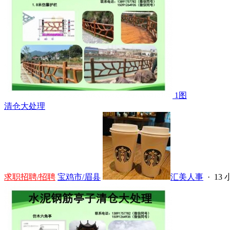
1图
清仓大处理
求职招聘/招聘
宝鸡市/眉县
汇美人事
·
13