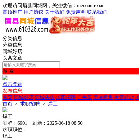
欢迎访问眉县同城网，关注微信：meixianrexian
置顶推广
用户协议
关于我们
免责声明
联系我们
分类信息
分类信息
同城好店
头条文章
搜 索
点击登录
发布信息
首页
同城好店
同城头条
求职招聘
二手车
房屋租售
生意转让
首页
>
求职招聘
>
焊工
焊工
浏览：6901 刷新：2025-06-18 08:50
求职职位 :
焊工