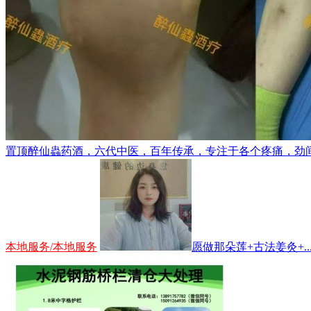
置顶
醉仙蟲药酒，六代中医，百年传承，专注于各个疼痛，劲间腰
本地服务/本地服务
愿做那朵莲+古法姜灸+..