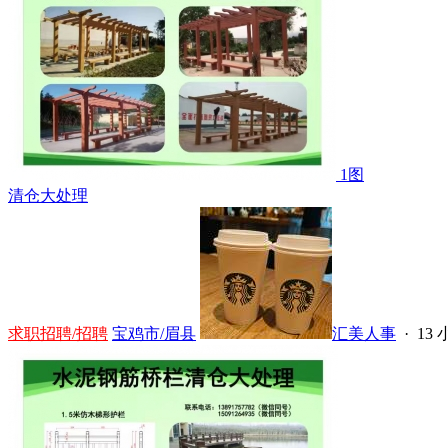
1图
清仓大处理
求职招聘/招聘
宝鸡市/眉县
汇美人事
·
13