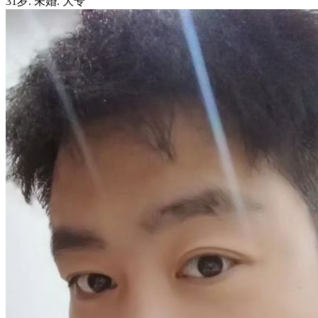
31岁
.
未婚
.
大专