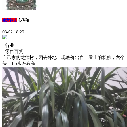
生意转让
心飞翔
03-02 18:29
行业 :
零售百货
自己家的龙须树，因去外地，现底价出售，看上的私聊，六个
头，1.5米左右高