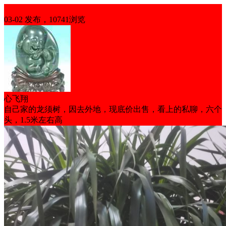
生意转让
03-02 发布，10741浏览
心飞翔
自己家的龙须树，因去外地，现底价出售，看上的私聊，六个
头，1.5米左右高