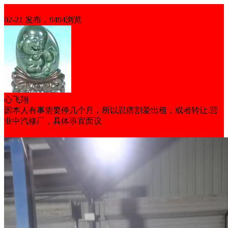
生意转让
02-21 发布，9494浏览
心飞翔
因本人有事需要停几个月，所以忍痛割爱出租，或者转让.营
业中汽修厂，具体事宜面议
低租金
营业中
证照齐全
临街铺面