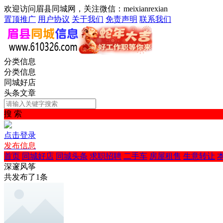
欢迎访问眉县同城网，关注微信：meixianrexian
置顶推广
用户协议
关于我们
免责声明
联系我们
分类信息
分类信息
同城好店
头条文章
搜 索
点击登录
发布信息
首页
同城好店
同城头条
求职招聘
二手车
房屋租售
生意转让
深邃风筝
共发布了
1
条