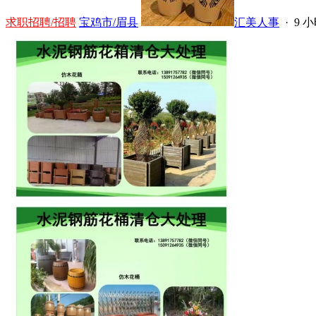
求职招聘/招聘
宝鸡市/眉县
汇美人事
·
9 