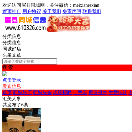
欢迎访问眉县同城网，关注微信：meixianrexian
置顶推广
用户协议
关于我们
免责声明
联系我们
分类信息
分类信息
同城好店
头条文章
搜 索
点击登录
发布信息
首页
同城好店
同城头条
求职招聘
二手车
房屋租售
生意转让
汇美人事
共发布了
6
条