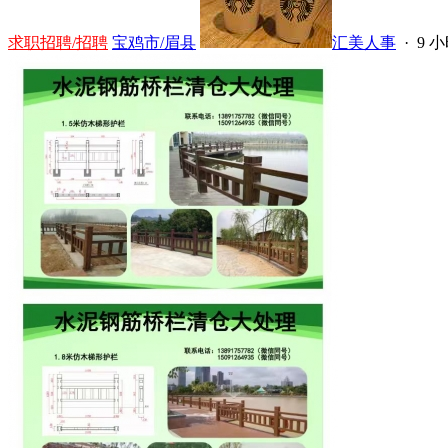
求职招聘/招聘
宝鸡市/眉县
汇美人事
·
9 