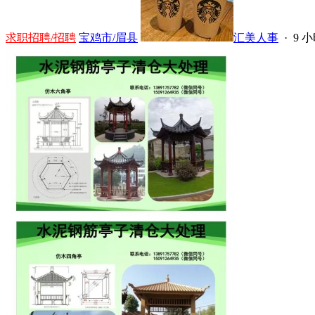
求职招聘/招聘
宝鸡市/眉县
汇美人事
·
9 