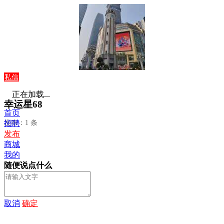
私信
正在加载...
幸运星68
首页
发布：1 条
招聘
发布
商城
我的
随便说点什么
取消
确定