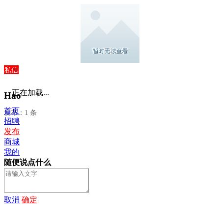
私信
正在加载...
Hao
首页
发布：1 条
招聘
发布
商城
我的
随便说点什么
取消
确定