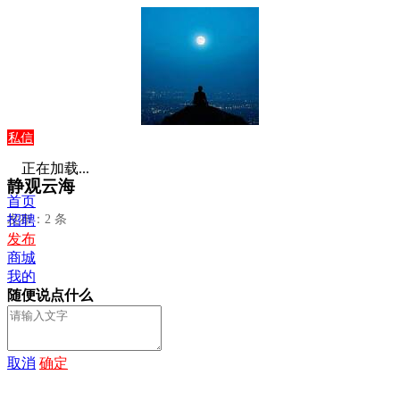
私信
正在加载...
静观云海
首页
发布：2 条
招聘
发布
商城
我的
随便说点什么
取消
确定